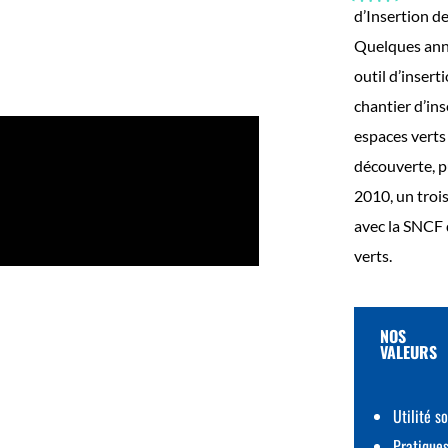
d’Insertion d
Quelques anné
outil d’insert
chantier d’in
espaces verts
découverte, p
2010, un trois
avec la SNCF 
verts.
NOS
VALEURS
Utilité s
Pratique