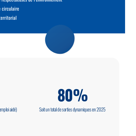
 circulaire
erritorial
80
%
emploi aidé)
Soit un total de sorties dynamiques en 2025