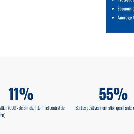
Économie
Ancrage t
11
%
55
%
sition (CDD - de 6 mois, interim et contrat de
Sorties positives (formation qualifiante, 
ion)