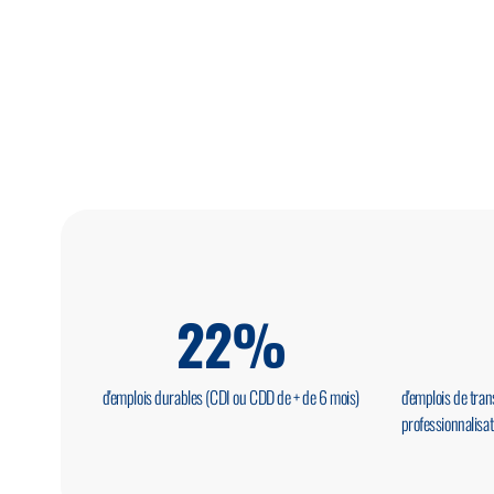
22
%
d'emplois durables (CDI ou CDD de + de 6 mois)
d'emplois de tran
professionnalisat