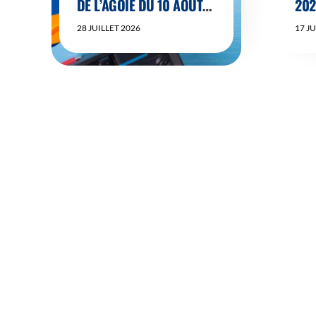
DE L’AGOIE DU 10 AOUT
202
AU 22 AOÛT 2026 INCLUS
28 JUILLET 2026
17 J
🌞