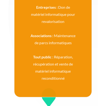
Entreprises :
Don de
matériel informatique pour
revalorisation
Associations :
Maintenance
de parcs informatiques
Tout public :
Réparation,
récupération et vente de
matériel informatique
reconditionné