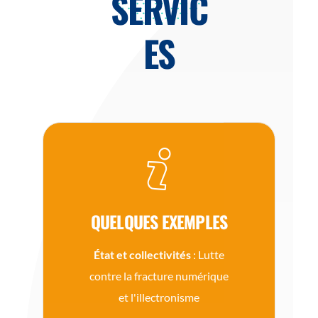
SERVIC
ES
QUELQUES EXEMPLES
État et collectivités
: Lutte
contre la fracture numérique
et l'illectronisme