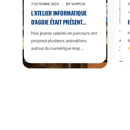
7 OCTOBRE 2025
BY
VHPFCH
2
L’ATELIER INFORMATIQUE
D’AGOIE ÉTAIT PRÉSENT
AUJOURD’HUI AU FORUM
Nos jeunes salariés en parcours ont
N
“CONSOMMER AUTREMENT”
proposé plusieurs animations
f
ORGANISÉ PAR LE
autour du numérique resp ...
DÉPARTEMENT DU VAL-D’OISE !