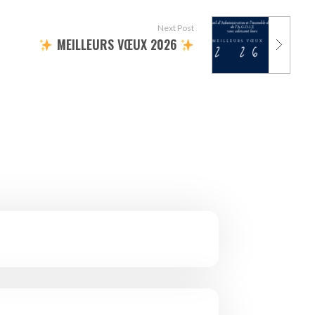
Next Post
rganisé par le Département du Val-d’Oise !
​ MEILLEURS VŒUX 2026