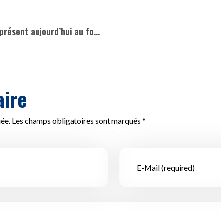
L’atelier informatique d’AGOIE était présent aujourd’hui au forum “Consommer autrement”
o
ire
iée. Les champs obligatoires sont marqués *