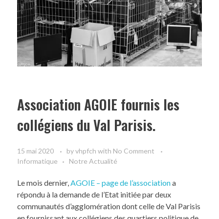
Association AGOIE fournis les
collégiens du Val Parisis.
15 mai 2020
by
vhpfch
with
No Comment
Informatique
Notre Actualité
Le mois dernier,
AGOIE – page de l’association
a
répondu à la demande de l’Etat initiée par deux
communautés d’agglomération dont celle de Val Parisis
en fournissant aux collégiens des quartiers politique de